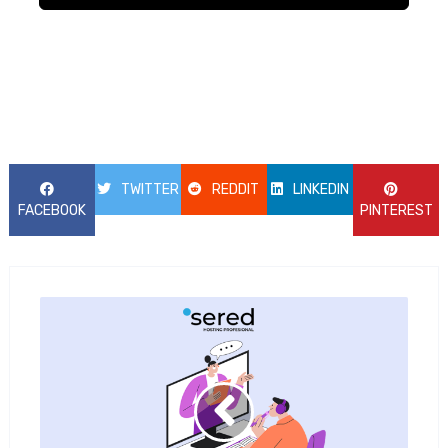
TWITTER
REDDIT
LINKEDIN
FACEBOOK
PINTEREST