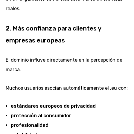
reales.
2. Más confianza para clientes y
empresas europeas
El dominio influye directamente en la percepción de
marca.
Muchos usuarios asocian automáticamente el .eu con:
estándares europeos de privacidad
protección al consumidor
profesionalidad