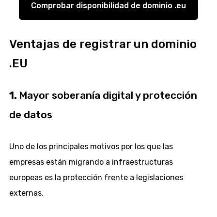
Comprobar disponibilidad de dominio .eu
Ventajas de registrar un dominio
.EU
1.
Mayor soberanía digital y protección
de datos
Uno de los principales motivos por los que las
empresas están migrando a infraestructuras
europeas es la protección frente a legislaciones
externas.