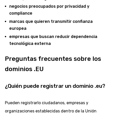
negocios preocupados por privacidad y
compliance
marcas que quieren transmitir confianza
europea
empresas que buscan reducir dependencia
tecnológica externa
Preguntas frecuentes sobre los
dominios .EU
¿Quién puede registrar un dominio .eu?
Pueden registrarlo ciudadanos, empresas y
organizaciones establecidas dentro de la Unión