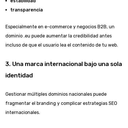
estabilidad
transparencia
Especialmente en e-commerce y negocios B2B, un
dominio .eu puede aumentar la credibilidad antes
incluso de que el usuario lea el contenido de tu web.
3. Una marca internacional bajo una sola
identidad
Gestionar múltiples dominios nacionales puede
fragmentar el branding y complicar estrategias SEO
internacionales.