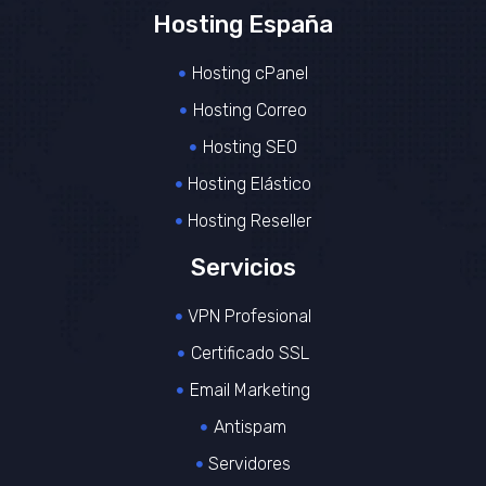
Hosting España
Hosting cPanel
Hosting Correo
Hosting SEO
Hosting Elástico
Hosting Reseller
Servicios
VPN Profesional
Certificado SSL
Email Marketing
Antispam
Servidores