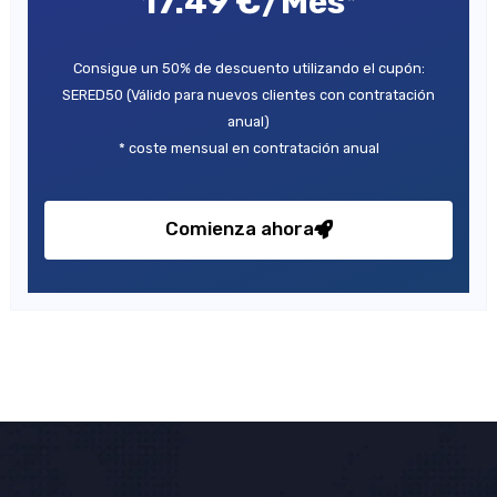
17.49 €/Mes*
Consigue un 50% de descuento utilizando el cupón:
SERED50 (Válido para nuevos clientes con contratación
anual)
* coste mensual en contratación anual
Comienza ahora