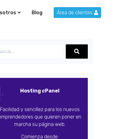
sotros
Blog
Área de clientes
Hosting cPanel
Facilidad y sencillez para los nuevos
emprendedores que quieren poner en
marcha su página web.
Comienza desde: