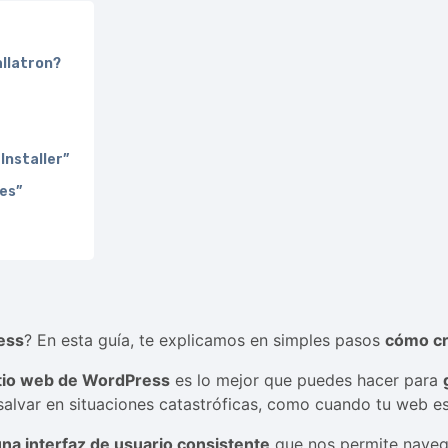
llatron?
Installer”
nes”
ess
? En esta guía, te explicamos en simples pasos
cómo cr
itio web de WordPress
es lo mejor que puedes hacer para
 salvar en situaciones catastróficas, como cuando tu web e
na interfaz de usuario consistente
que nos permite naveg