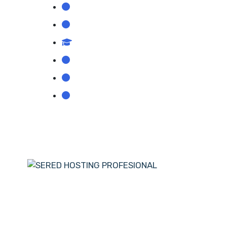
Blog de Noticias
datos
Guías y Tutoriales
e pago
Academia Sered
s de clientes
Inteligencia artificial
nico
Afiliados
Promociones
+34 933 939 198