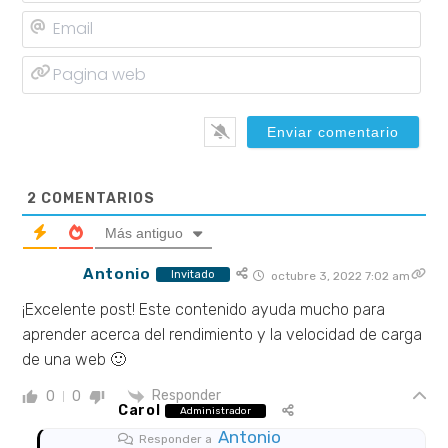
Ema
Pag
we
2
COMENTARIOS
Más antiguo
Antonio
Invitado
octubre 3, 2022 7:02 am
¡Excelente post! Este contenido ayuda mucho para
aprender acerca del rendimiento y la velocidad de carga
de una web 🙂
Responder
0
0
Carol
Administrador
Antonio
Responder a